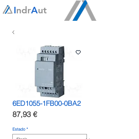
I
ndr
A
ut
6ED1055-1FB00-0BA2
Precio
87,93 €
Estado
*