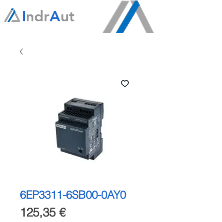
I
ndr
A
ut
6EP3311-6SB00-0AY0
Precio
125,35 €