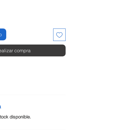
o
ealizar compra
a
ock disponible.