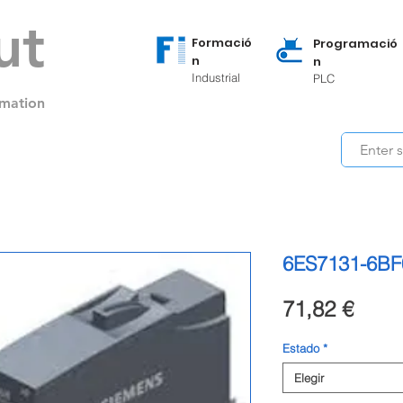
ut
Formació
Programació
n
n
Industrial
PLC
mation
6ES7131-6BF
Preci
71,82 €
Estado
*
Elegir