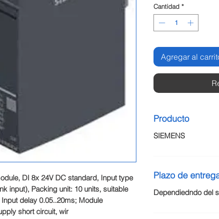
Cantidad
*
Agregar al carrit
R
Producto
SIEMENS
Plazo de entreg
odule, DI 8x 24V DC standard, Input type 
k input), Packing unit: 10 units, suitable 
Dependiedndo del st
 Input delay 0.05..20ms; Module 
ply short circuit, wir