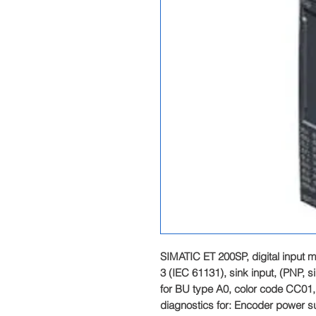
SIMATIC ET 200SP, digital input m
3 (IEC 61131), sink input, (PNP, sin
for BU type A0, color code CC01,
diagnostics for: Encoder power sup