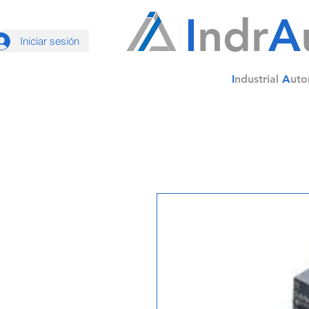
I
ndr
A
Iniciar sesión
I
ndustrial
A
uto