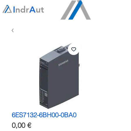
I
ndr
A
ut
6ES7132-6BH00-0BA0
Precio
0,00 €