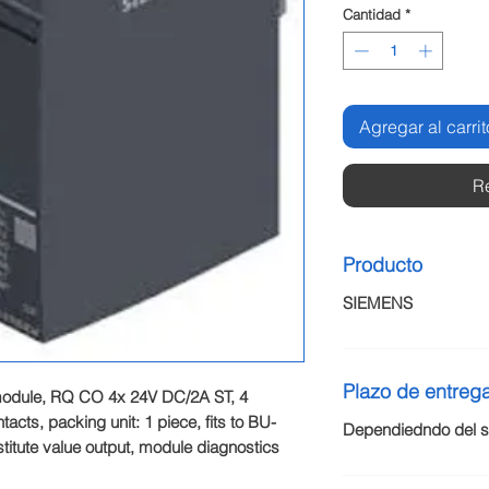
Cantidad
*
Agregar al carrit
R
Producto
SIEMENS
Plazo de entreg
module, RQ CO 4x 24V DC/2A ST, 4 
acts, packing unit: 1 piece, fits to BU-
Dependiedndo del st
itute value output, module diagnostics 