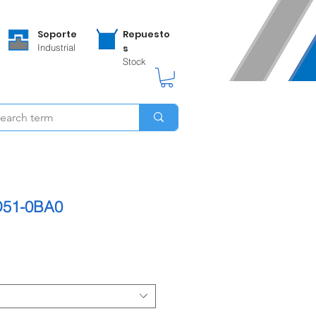
Soporte
Repuesto
Industrial
s
Stock
D51-0BA0
o