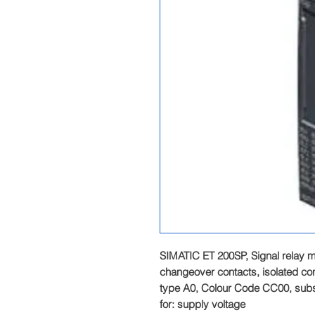
SIMATIC ET 200SP, Signal relay 
changeover contacts, isolated cont
type A0, Colour Code CC00, subst
for: supply voltage