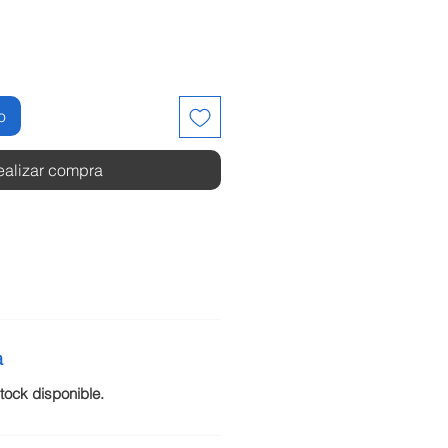
o
ealizar compra
a
ock disponible.