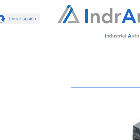
I
ndr
A
Iniciar sesión
I
ndustrial
A
uto