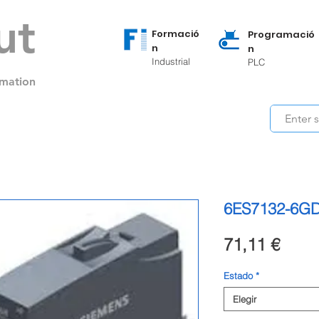
ut
Formació
Programació
n
n
Industrial
PLC
mation
6ES7132-6G
Preci
71,11 €
Estado
*
Elegir