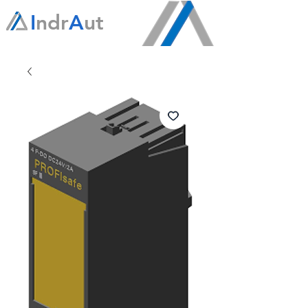
I
ndr
A
ut