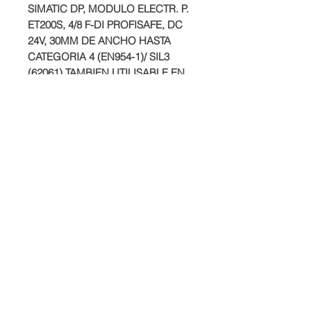
SIMATIC DP, MODULO ELECTR. P. 
ET200S, 4/8 F-DI PROFISAFE, DC 
24V, 30MM DE ANCHO HASTA 
CATEGORIA 4 (EN954-1)/ SIL3 
(62061) TAMBIEN UTILISABLE EN 
CONFIG. PROFINET CON IM151-3 
HF
Producto
SIEMENS
Plazo de entrega
Dependiedndo del stock disponible.
Condiciones de venta