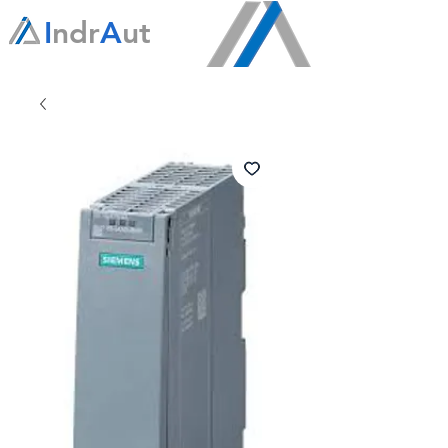
I
ndr
A
ut