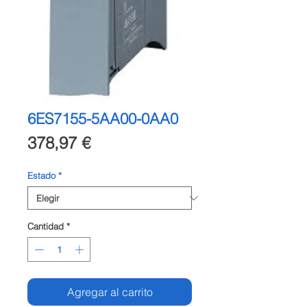
6ES7155-5AA00-0AA0
Precio
378,97 €
Estado
*
Cantidad
*
Agregar al carrito