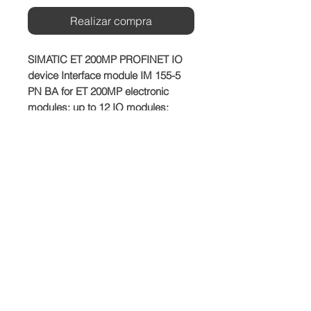
Realizar compra
SIMATIC ET 200MP PROFINET IO 
device Interface module IM 155-5 
PN BA for ET 200MP electronic 
modules; up to 12 IO modules; 
Integrated 2-port switch; RJ45 
Shared Device with 2 IO controllers, 
MRP; FW update; I&M0...3
Producto
SIEMENS
Plazo de entrega
Dependiedndo del stock disponible.
Condiciones de venta