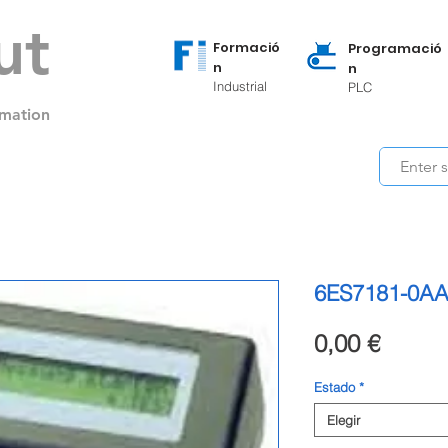
ut
Formació
Programació
n
n
Industrial
PLC
mation
6ES7181-0A
Precio
0,00 €
Estado
*
Elegir