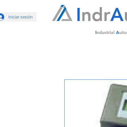
I
ndr
A
Iniciar sesión
I
ndustrial
A
uto