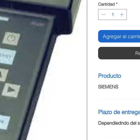
Cantidad
*
Agregar al carrit
R
Producto
SIEMENS
Plazo de entreg
Dependiedndo del st