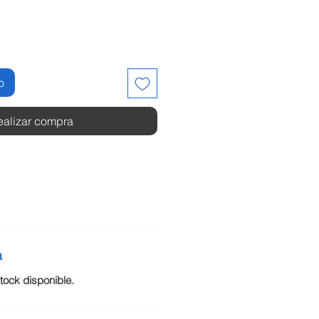
o
ealizar compra
a
ock disponible.