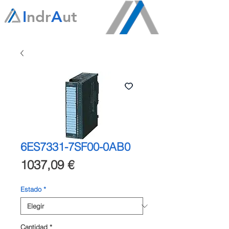
I
ndr
A
ut
6ES7331-7SF00-0AB0
Precio
1037,09 €
Estado
*
Cantidad
*