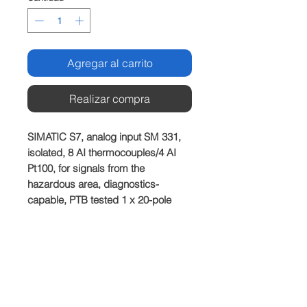
Agregar al carrito
Realizar compra
SIMATIC S7, analog input SM 331, 
isolated, 8 AI thermocouples/4 AI 
Pt100, for signals from the 
hazardous area, diagnostics-
capable, PTB tested 1 x 20-pole
Producto
SIEMENS
Plazo de entrega
Dependiedndo del stock disponible.