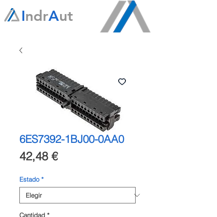
I
ndr
A
ut
6ES7392-1BJ00-0AA0
Precio
42,48 €
Estado
*
Cantidad
*