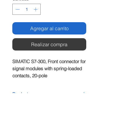
Agregar al carrito
Realizar compra
SIMATIC S7-300, Front connector for 
signal modules with spring-loaded 
contacts, 20-pole
Producto
SIEMENS
Plazo de entrega
Dependiedndo del stock disponible.
Condiciones de venta