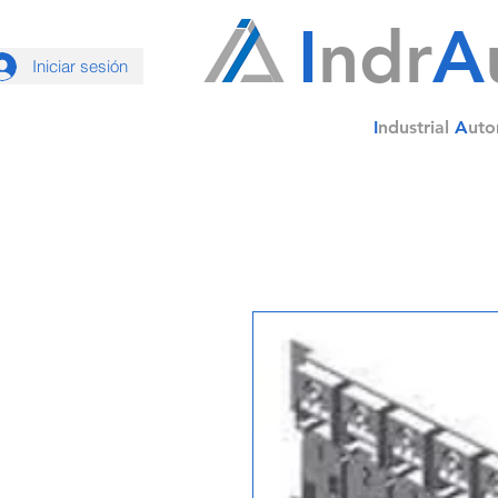
I
ndr
A
Iniciar sesión
I
ndustrial
A
uto