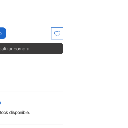
o
ealizar compra
a
ock disponible.