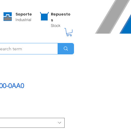
Soporte
Repuesto
Industrial
s
Stock
00-0AA0
ecio