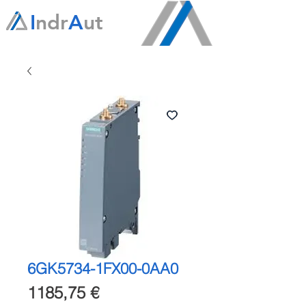
I
ndr
A
ut
6GK5734-1FX00-0AA0
Precio
1185,75 €