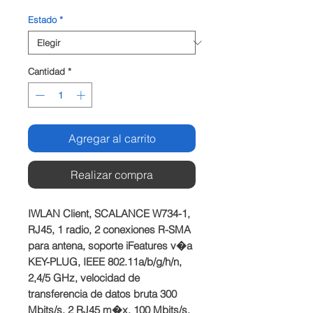
Estado
*
Cantidad
*
Agregar al carrito
Realizar compra
IWLAN Client, SCALANCE W734-1, 
RJ45, 1 radio, 2 conexiones R-SMA 
para antena, soporte iFeatures v�a 
KEY-PLUG, IEEE 802.11a/b/g/h/n, 
2,4/5 GHz, velocidad de 
transferencia de datos bruta 300 
Mbits/s, 2 RJ45 m�x. 100 Mbits/s, 