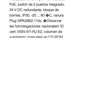
PoE, switch de 2 puertos integrado, 
24 V DC redundante, bloque de 
bornes, IP30, -20 ... 60 �C, ranura 
Plug WPA2/802.11i/e, �Observar 
las homologaciones nacionales! ID 
cert: MSN-W1-RJ-E2, volumen de 
suministro: manuales en CD-ROM, 
alem�n/ingl�s, 1 bloque de 
bornes; para uso fuera de EE. 
UU./Israel .
Producto
SIEMENS
Plazo de entrega
Dependiedndo del stock disponible.
Condiciones de venta