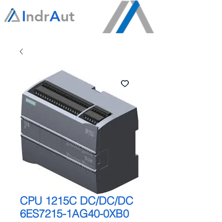
I
ndr
A
ut
CPU 1215C DC/DC/DC
6ES7215-1AG40-0XB0