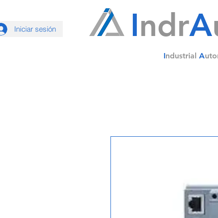
I
ndr
A
Iniciar sesión
I
ndustrial
A
uto