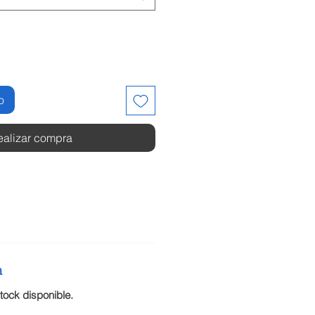
o
ealizar compra
a
ock disponible.