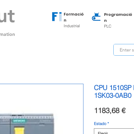
ut
Formació
Programació
n
n
Industrial
PLC
mation
CPU 1510SP 
1SK03-0AB0
Pr
1183,68 €
Estado
*
Elegir