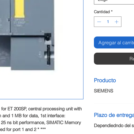
Cantidad
*
Agregar al carrit
R
Producto
SIEMENS
r ET 200SP, central processing unit with 
Plazo de entreg
nd 1 MB for data, 1st interface: 
, 25 ns bit performance, SIMATIC Memory 
Dependiedndo del st
d for port 1 and 2 * ***