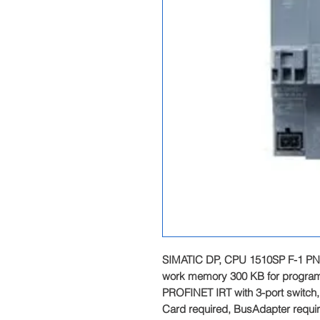
SIMATIC DP, CPU 1510SP F-1 PN fo
work memory 300 KB for program a
PROFINET IRT with 3-port switch
Card required, BusAdapter require