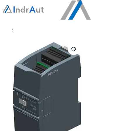
I
ndr
A
ut