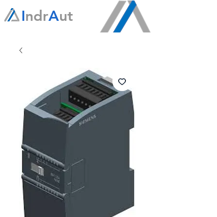
I
ndr
A
ut