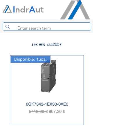
I
ndr
A
ut
Los más vendidos
Disponible: 1uds.
Disponible: 1uds.
6GK7343-1EX30-0XE0
Precio
Precio de oferta
2418,00 €
967,20 €