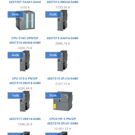
6ES7307-1KA01-0AA0
6ES7313-5BG04-0AB0
Precio
Precio
0,00 €
1733,59 €
5uds.
2uds.
CPU 314C-2PN/DP
6ES7315-2AH14-0AB0
6ES7314-6EH04-0AB0
Precio
2896,79 €
Precio
3456,73 €
4uds.
2uds.
CPU 315-2 PN/DP
6ES7315-2FJ14-0AB0
6ES7315-2EH14-0AB0
Precio
5107,10 €
Precio
4295,68 €
1uds.
2uds.
6ES7317-2EK14-0AB0
CPU319F-3 PN/DP
6ES7318-3FL01-0AB0
Precio
7596,30 €
Precio
10.281,70 €